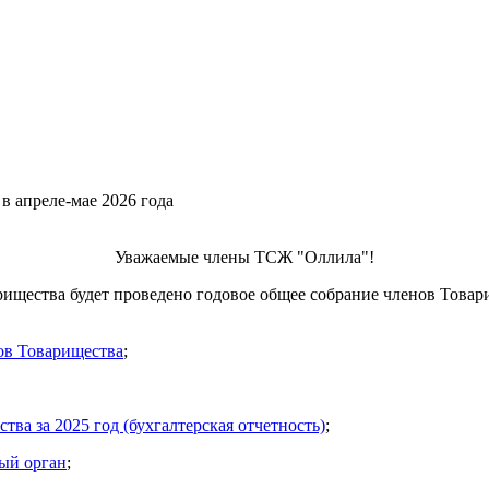
в апреле-мае 2026 года
Уважаемые члены ТСЖ "Оллила"!
рищества будет проведено годовое общее собрание членов Това
ов Товарищества
;
ва за 2025 год (бухгалтерская отчетность)
;
вый орган
;