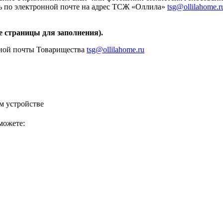
ь по электронной почте на адрес ТСЖ «Оллила»
tsg@ollilahome.r
е страницы для заполнения).
нной почты Товарищества
tsg@ollilahome.ru
м устройстве
можете: