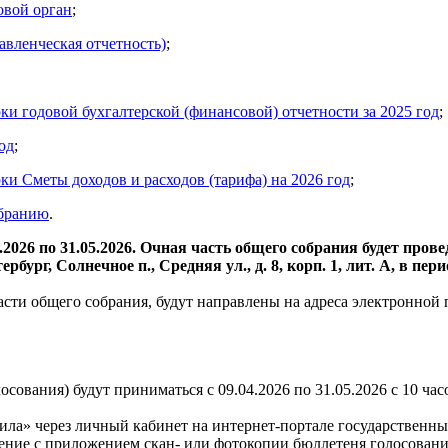
овой орган
;
равленческая отчетность)
;
ки годовой бухгалтерской (финансовой) отчетности за 2025 год
;
од
;
ки Сметы доходов и расходов (тарифа) на 2026 год
;
обранию
.
.2026 по 31.05.2026. Очная часть общего собрания будет пров
рг, Солнечное п., Средняя ул., д. 8, корп. 1, лит. А, в перио
асти общего собрания, будут направлены на адреса электронной
вания) будут приниматься с 09.04.2026 по 31.05.2026 с 10 часов
ла» через личный кабинет на интернет-портале государственны
ение с приложением скан- или фотокопии бюллетеня голосовани