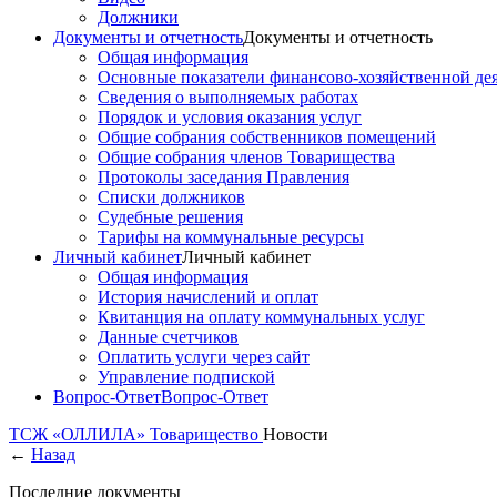
Должники
Документы и отчетность
Документы и отчетность
Общая информация
Основные показатели финансово-хозяйственной де
Сведения о выполняемых работах
Порядок и условия оказания услуг
Общие собрания собственников помещений
Общие собрания членов Товарищества
Протоколы заседания Правления
Списки должников
Судебные решения
Тарифы на коммунальные ресурсы
Личный кабинет
Личный кабинет
Общая информация
История начислений и оплат
Квитанция на оплату коммунальных услуг
Данные счетчиков
Оплатить услуги через сайт
Управление подпиской
Вопрос-Ответ
Вопрос-Ответ
ТСЖ «ОЛЛИЛА»
Товарищество
Новости
←
Назад
Последние документы