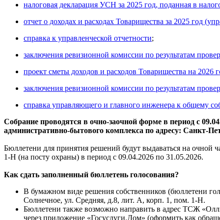
налоговая декларация УСН за 2025 год, поданная в налог
отчет о доходах и расходах Товарищества за 2025 год (уп
справка к управленческой отчетности
;
заключения ревизионной комиссии по результатам провер
проект сметы доходов и расходов Товарищества на 2026 г
заключения ревизионной комиссии по результатам провер
справка управляющего и главного инженера к общему с
Собрание проводятся в очно-заочной форме в период с 09.04
административно-бытового комплекса по адресу: Санкт-Петербу
Бюллетени для принятия решений будут выдаваться на очной ч
1-Н (на посту охраны) в период с 09.04.2026 по 31.05.2026.
Как сдать заполненный бюллетень голосования?
В бумажном виде решения собственников (бюллетени голосо
Солнечное, ул. Средняя, д.8, лит. А, корп. 1, пом. 1-Н.
Бюллетени также возможно направить в адрес ТСЖ «Олли
через приложение «Госуслуги.Дом» (оформить как обращ