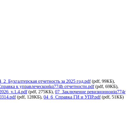
4_2_Бухгалтерская отчетность за 2025 год.pdf
(pdf, 99КБ),
правка к управлеческоиkq774b отчетности.pdf
(pdf, 69КБ),
026_v.1.4.pdf
(pdf, 275КБ),
07_Заключение ревизионноиiq774r
314.pdf
(pdf, 128КБ),
04_6_Справка ГИ и УПР.pdf
(pdf, 51КБ)