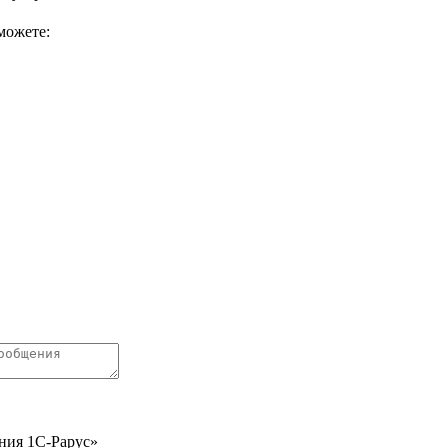
можете:
ния 1С-Рарус»