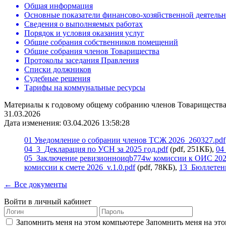
Общая информация
Основные показатели финансово-хозяйственной деятель
Сведения о выполняемых работах
Порядок и условия оказания услуг
Общие собрания собственников помещений
Общие собрания членов Товарищества
Протоколы заседания Правления
Списки должников
Судебные решения
Тарифы на коммунальные ресурсы
Материалы к годовому общему собранию членов Товарищества 
31.03.2026
Дата изменения: 03.04.2026 13:58:28
01 Уведомление о собрании членов ТСЖ 2026_260327.pdf
04_3_Декларация по УСН за 2025 год.pdf
(pdf, 251КБ),
04
05_Заключение ревизионноиqb774w комиссии к ОИС 2025
комиссии к смете 2026_v.1.0.pdf
(pdf, 78КБ),
13_Бюллетень
← Все документы
Войти в личный кабинет
Запомнить меня на этом компьютере
Запомнить меня на это