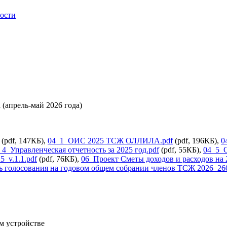
ности
(апрель-май 2026 года)
(pdf, 147КБ),
04_1_ОИС 2025 ТСЖ ОЛЛИЛА.pdf
(pdf, 196КБ),
0
_4_Управленческая отчетность за 2025 год.pdf
(pdf, 55КБ),
04_5_С
_v.1.1.pdf
(pdf, 76КБ),
06_Проект Сметы доходов и расходов на 2
 голосования на годовом общем собрании членов ТСЖ 2026_260
м устройстве