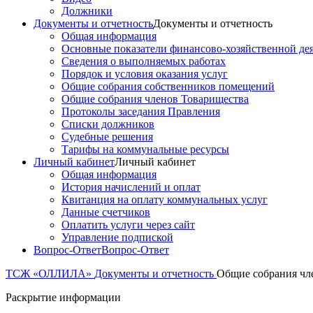
Должники
Документы и отчетность
Документы и отчетность
Общая информация
Основные показатели финансово-хозяйственной де
Сведения о выполняемых работах
Порядок и условия оказания услуг
Общие собрания собственников помещений
Общие собрания членов Товарищества
Протоколы заседания Правления
Списки должников
Судебные решения
Тарифы на коммунальные ресурсы
Личный кабинет
Личный кабинет
Общая информация
История начислений и оплат
Квитанция на оплату коммунальных услуг
Данные счетчиков
Оплатить услуги через сайт
Управление подпиской
Вопрос-Ответ
Вопрос-Ответ
ТСЖ «ОЛЛИЛА»
Документы и отчетность
Общие собрания чл
Раскрытие информации